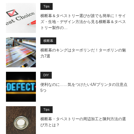
Tips
横断幕＆タペストリー選びが誰でも簡単に！サイ
ズ・生地・デザイン方法から見る横断幕＆タペス
トリー製作の…
横断幕
横断幕のキングはターポリンだ！ターポリンの魅
力7選
DIY
便利なのに……気をつけたいUVプリンタの注意点
5つ
Tips
横断幕・タペストリーの周辺加工と陳列方法の選
び方とは？