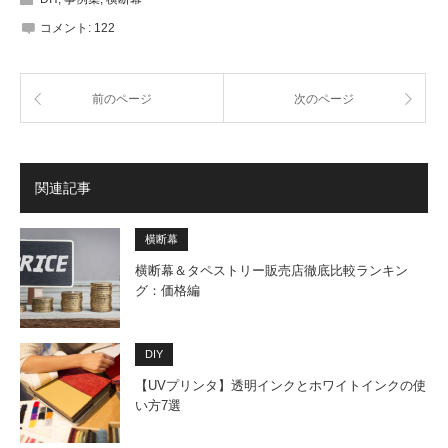
コメント:
122
前のページ
次のページ
関連記事
横断幕
横断幕＆タペストリー販売店徹底比較ランキン
グ：価格編
DIY
【UVプリンタ】透明インクとホワイトインクの使
い方7選