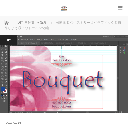
ホーム
DIY
,
事例集
,
横断幕
横断幕＆タペストリーはグラフィックを自
作しよう③アウトライン化編
DIY
2018.01.16