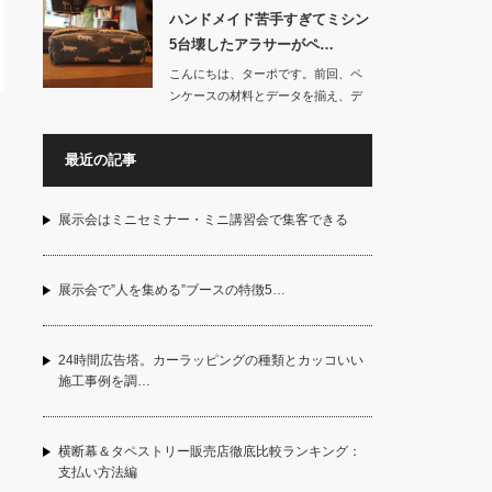
ハンドメイド苦手すぎてミシン
5台壊したアラサーがペ…
こんにちは、ターポです。前回、ペ
ンケースの材料とデータを揃え、デ
ザインデータを印…
最近の記事
展示会はミニセミナー・ミニ講習会で集客できる
展示会で”人を集める”ブースの特徴5…
24時間広告塔。カーラッピングの種類とカッコいい
施工事例を調…
横断幕＆タペストリー販売店徹底比較ランキング：
支払い方法編