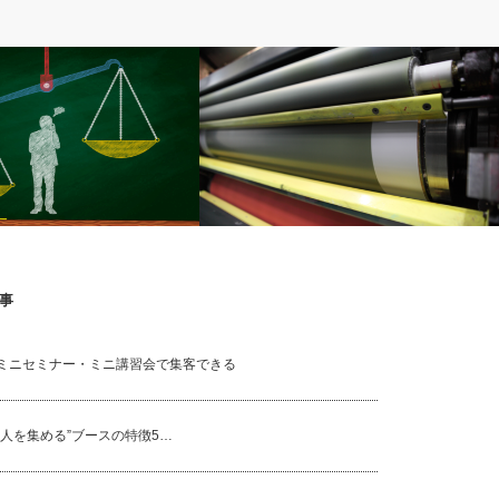
DIY
事
ペストリー販売店徹底比較ラ
UVプリンタが静かなものづくり革命を
総合編
起こしていた
ミニセミナー・ミニ講習会で集客できる
”人を集める”ブースの特徴5…