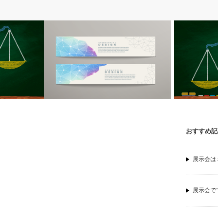
事例集
横断幕
おすすめ記
ストリー販売
横断幕＆タペストリ―のスタイリッシュ
横断幕＆タ
な事例９選
ンキング：
展示会は
展示会で