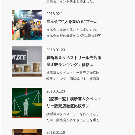
集めるポイントをまとめました。
し…
2018.02.1
展示会で”人を集める”ブー…
展示会に出展することは多いもの。
展示会出展の最終的なKPIは新規顧客
獲得数や新規…
2018.01.23
横断幕＆タペストリー販売店徹
底比較ランキング：価格…
横断幕＆タペストリー販売店徹底比
較ランキング：価格編です。横断幕
の販売店…
2018.01.23
【記事一覧】横断幕＆タペスト
リー販売店徹底比較ラン…
横断幕やタペストリーを作ろうとし
た時、販売店が多すぎてどこを選ん
でよいかわからな…
2018.01.10